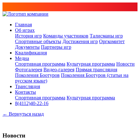
Главная
Об играх
История игр
Команды участников
Талисманы игр
Спортивные объекты
Достижения игр
Оргкомитет
Документы
Партнеры игр
Квалификация
Медиа
Спортивная программа
Культурная программа
Новости
Фотогалерея
Видео-галерея
Прямая трансляция
Поколения Боотуров
Поколения Боотуров (статьи на
русском языке)
Трансляция
Контакты
Спортивная программа
Культурная программа
8(4112)40-22-16
← Вернуться назад
Новости