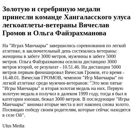
Золотую и серебряную медали
принесли команде Хангаласского улуса
легкоатлеты-ветераны Вячеслав
Громов и Ольга Файзрахманова
На "Играх Манчаары" завершились соревнования по легкой
атлетике, в заключительный день состязались ветераны:
женщины в забеге 3000 метров, мужчины в забеге 5000
метров. Ольга Файзрахманова осилила дистанцию 3000
метров второй, ее результат - 10.51.46. На дистанции 5000
метров первым финишировал Вячеслав Громов, его время -
16.48.01. Вячеслав ГРОМОВ, чемпион "Игр Манчаары" по
легкой атлетике среди мужчин-ветеранов: "Это мои пятые
"Игры Манчаары" и вторая золотая медаль на них. Первую
золотую медаль я получил в далеком 1999 году, тогда я был в
категории юноши, бежал 3000 метров. В последующие "Игры
Манчаары" занимал вторые места и вот наконец снова золото.
Посвящаю победу своим родителям, которые сейчас находятся
в селе Ой".
Ulus Media