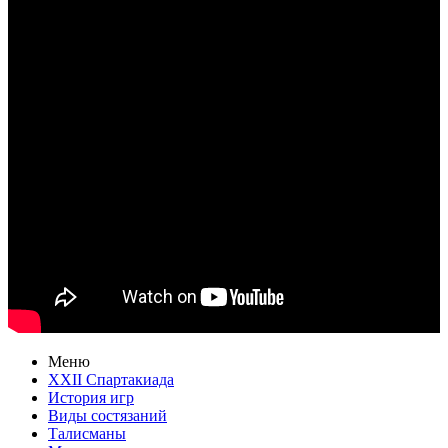
Меню
XXII Спартакиада
История игр
Виды состязаний
Талисманы