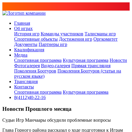
Главная
Об играх
История игр
Команды участников
Талисманы игр
Спортивные объекты
Достижения игр
Оргкомитет
Документы
Партнеры игр
Квалификация
Медиа
Спортивная программа
Культурная программа
Новости
Фотогалерея
Видео-галерея
Прямая трансляция
Поколения Боотуров
Поколения Боотуров (статьи на
русском языке)
Трансляция
Контакты
Спортивная программа
Культурная программа
8(4112)40-22-16
Новости Прошлого месяца
Судьи Игр Манчаары обсудили проблемные вопросы
Глава Горного района рассказал о ходе подготовки к Играм