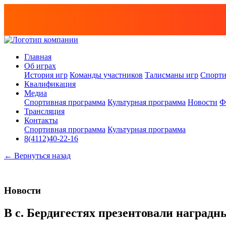
Главная
Об играх
История игр
Команды участников
Талисманы игр
Спорти
Квалификация
Медиа
Спортивная программа
Культурная программа
Новости
Ф
Трансляция
Контакты
Спортивная программа
Культурная программа
8(4112)40-22-16
← Вернуться назад
Новости
В с. Бердигестях презентовали награ