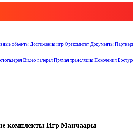
вные объекты
Достижения игр
Оргкомитет
Документы
Партнер
отогалерея
Видео-галерея
Прямая трансляция
Поколения Боотур
дные комплекты Игр Манчаары