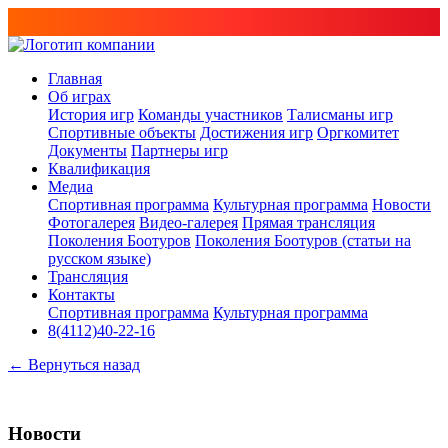
Главная
Об играх
История игр
Команды участников
Талисманы игр
Спортивные объекты
Достижения игр
Оргкомитет
Документы
Партнеры игр
Квалификация
Медиа
Спортивная программа
Культурная программа
Новости
Фотогалерея
Видео-галерея
Прямая трансляция
Поколения Боотуров
Поколения Боотуров (статьи на
русском языке)
Трансляция
Контакты
Спортивная программа
Культурная программа
8(4112)40-22-16
← Вернуться назад
Новости