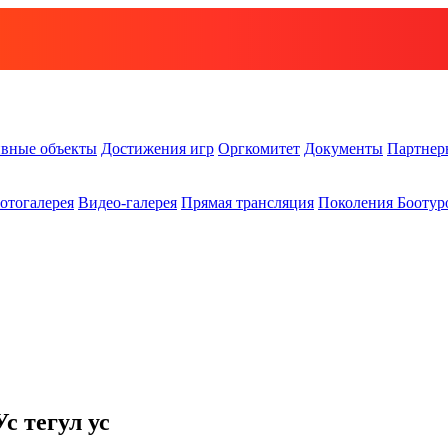
вные объекты
Достижения игр
Оргкомитет
Документы
Партнер
отогалерея
Видео-галерея
Прямая трансляция
Поколения Боотур
с тегул ус