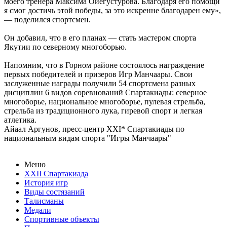
моего тренера Максима Ойегустурова. Благодаря его помощи
я смог достичь этой победы, за это искренне благодарен ему»,
— поделился спортсмен.
Он добавил, что в его планах — стать мастером спорта
Якутии по северному многоборью.
Напомним, что в Горном районе состоялось награждение
первых победителей и призеров Игр Манчаары. Свои
заслуженные награды получили 54 спортсмена разных
дисциплин 6 видов соревнований Спартакиады: северное
многоборье, национальное многоборье, пулевая стрельба,
стрельба из традиционного лука, гиревой спорт и легкая
атлетика.
Айаал Аргунов, пресс-центр XXI* Спартакиады по
национальным видам спорта "Игры Манчаары"
Меню
XXII Спартакиада
История игр
Виды состязаний
Талисманы
Медали
Спортивные объекты