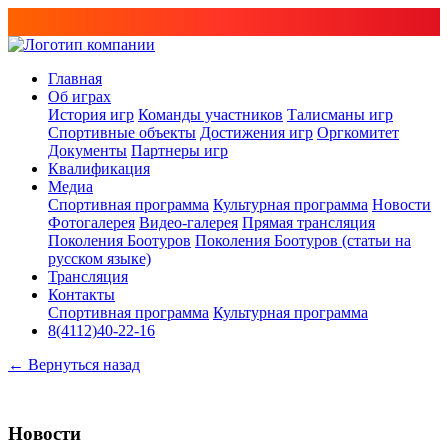
Главная
Об играх
История игр
Команды участников
Талисманы игр
Спортивные объекты
Достижения игр
Оргкомитет
Документы
Партнеры игр
Квалификация
Медиа
Спортивная программа
Культурная программа
Новости
Фотогалерея
Видео-галерея
Прямая трансляция
Поколения Боотуров
Поколения Боотуров (статьи на
русском языке)
Трансляция
Контакты
Спортивная программа
Культурная программа
8(4112)40-22-16
← Вернуться назад
Новости