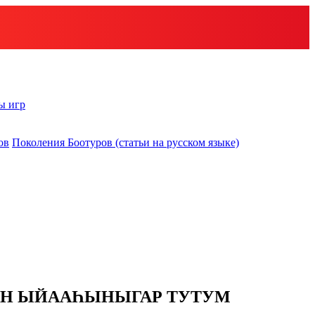
ы игр
ов
Поколения Боотуров (статьи на русском языке)
ИН ЫЙААҺЫНЫГАР ТУТУМ