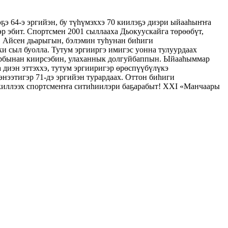
ҕэ 64-э эргийэн, бу түһүмэххэ 70 киилэҕэ диэри ыйааһыҥҥа
р эбит. Спортсмен 2001 сыллааха Дьокуускайга төрөөбүт,
 Айсен дьарыгын, бэлэмин туһунан биһиги
 сыл буолла. Тутум эргииргэ имигэс уонна тулуурдаах
арбынан киирсэбин, улаханнык долгуйбаппын. Ыйааһыммар
 диэн эттэххэ, тутум эргииригэр өрөспүүбүлүкэ
нээтигэр 71-дэ эргийэн турардаах. Оттон биһиги
скиллээх спортсмеҥҥа ситиһиилэри баҕарабыт! XXI «Манчаары