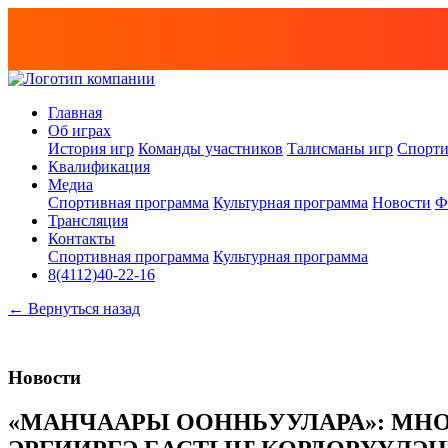
Главная
Об играх
История игр
Команды участников
Талисманы игр
Спорти
Квалификация
Медиа
Спортивная программа
Культурная программа
Новости
Ф
Трансляция
Контакты
Спортивная программа
Культурная программа
8(4112)40-22-16
← Вернуться назад
Новости
«МАНЧААРЫ ООННЬУУЛАРА»: МН