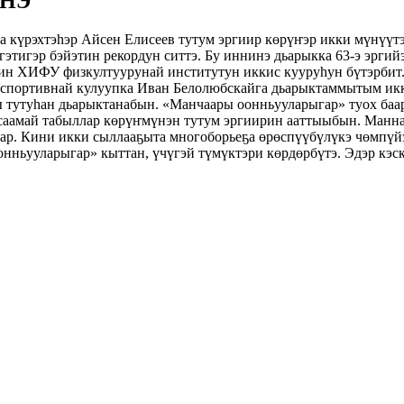
ННЭ
 күрэхтэһэр Айсен Елисеев тутум эргиир көрүҥэр икки мүнүүтэ
тигэр бэйэтин рекордун ситтэ. Бу иннинэ дьарыкка 63-э эргийэ
ин ХИФУ физкултуурунай институтун иккис кууруһун бүтэрбит.
спортивнай кулуупка Иван Белолюбскайга дьарыктаммытым икки
ы тутуһан дьарыктанабын. «Манчаары оонньууларыгар» туох ба
н саамай табыллар көрүҥмүнэн тутум эргиирин ааттыыбын. Манна
ар. Кини икки сыллааҕыта многоборьеҕа өрөспүүбүлүкэ чөмпүйэ
онньууларыгар» кыттан, үчүгэй түмүктэри көрдөрбүтэ. Эдэр кэ