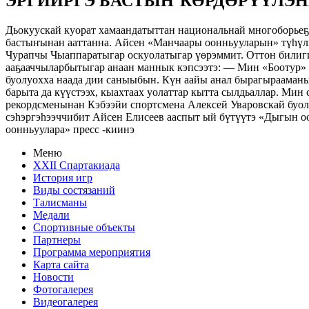
ЭРГИИРГЭ БАСТЫҤ КӨРДӨРҮҮЛЭ
Дьокуускай куорат хамаандатыттан национальнай многоборьеҕа
бастыҥынан ааттанна. Айсен «Манчаары оонньууларын» түһүлгэ
Чурапчы Чыаппаратыгар оскуолатыгар үөрэммит. Оттон билиг
ааҕааччыларбытыгар анаан маннык кэпсээтэ: — Мин «Боотур» 
буолуохха наада дии саныыбын. Күн аайы анал бырагырааман
барыта да күүстээх, кыахтаах уолаттар кытта сылдьаллар. Ми
рекордсменынан Кэбээйи спортсмена Алексей Уваровскай буол
сэһэргэһээччибит Айсен Елисеев ааспыт ый бүтүүтэ «Дыгын о
оонньуулара» пресс -киинэ
Меню
XXII Спартакиада
История игр
Виды состязаний
Талисманы
Медали
Спортивные объекты
Партнеры
Программа мероприятия
Карта сайта
Новости
Фотогалерея
Видеогалерея