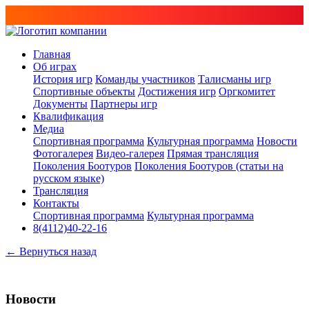
Главная
Об играх
История игр
Команды участников
Талисманы игр
Спортивные объекты
Достижения игр
Оргкомитет
Документы
Партнеры игр
Квалификация
Медиа
Спортивная программа
Культурная программа
Новости
Фотогалерея
Видео-галерея
Прямая трансляция
Поколения Боотуров
Поколения Боотуров (статьи на
русском языке)
Трансляция
Контакты
Спортивная программа
Культурная программа
8(4112)40-22-16
← Вернуться назад
Новости