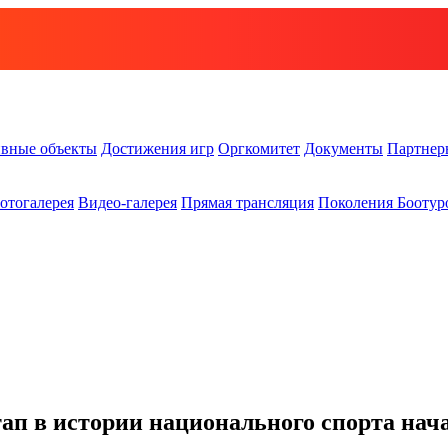
вные объекты
Достижения игр
Оргкомитет
Документы
Партнер
отогалерея
Видео-галерея
Прямая трансляция
Поколения Боотур
 в истории национального спорта нача