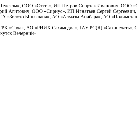
Телеком», ООО «Сэттэ», ИП Петров Спартак Иванович, ООО «С
ий Агитович, ООО «Сириус», ИП Игнатьев Сергей Сергеевич,
СА «Золото Ыныкчана», АО «Алмазы Анабара», АО «Полимета
РК «Саха», АО «РИИХ Сахамедиа», ГАУ РС(Я) «Сахапечать», О
кутск Вечерний».