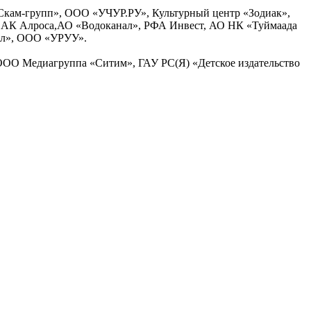
кам-групп», ООО «УЧУР.РУ», Культурный центр «Зодиак»,
 АК Алроса,АО «Водоканал», РФА Инвест, АО НК «Туймаада
лл», ООО «УРУУ».
ОО Медиагруппа «Ситим», ГАУ РС(Я) «Детское издательство