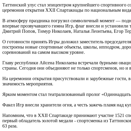
Таттинский улус стал эпицентром крупнейшего спортивного с
церемония открытия XXII Спартакиады по национальным вид
В атмосферу праздника погрузил символичный момент — подня
впервые прозвучавшего гимна Игр, флаг внесли и установили
Дмитрий Попов, Тимур Николаев, Наталья Леонтьева, Егор Тер
О готовности принять Игры доложил заместитель председателя
построены новые спортивные объекты, школы, ипподром, доро
соревнований на самом высоком уровне.
Главу республики Айсена Николаева встречали бурными овация
страны. Сегодня они объединяют не только спортсменов, но и в
На церемонии открытия присутствовали и зарубежные гости, в
значимость мероприятия.
Ярким моментом стал театрализованный пролог «Одиннадцать с
Факел Игр внесли хранители огня, а честь зажечь пламя над 
Напомним, что в XXII Спартакиде принимают участие 1521 спо
первый обладатель золотой медали - спортсменка из Таттинско
63 раза.