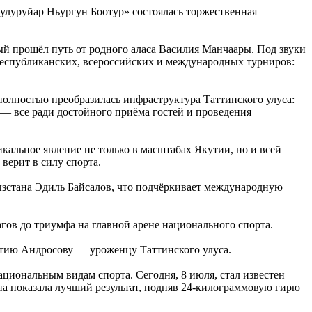
улуруйар Ньургун Боотур» состоялась торжественная
й прошёл путь от родного аласа Василия Манчаары. Под звуки
республиканских, всероссийских и международных турниров:
полностью преобразилась инфраструктура Таттинского улуса:
— все ради достойного приёма гостей и проведения
альное явление не только в масштабах Якутии, но и всей
верит в силу спорта.
ызстана Эдиль Байсалов, что подчёркивает международную
ов до триумфа на главной арене национального спорта.
натию Андросову — уроженцу Таттинского улуса.
циональным видам спорта. Сегодня, 8 июля, стал известен
на показала лучший результат, подняв 24-килограммовую гирю