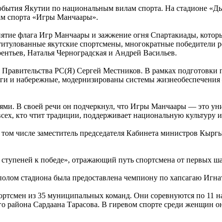
обытия Якутии по национальным вилам спорта. На стадионе «Дь
ам спорта «Игры Манчаары».
тие флага Игр Манчаары и зажжение огня Спартакиады, которы
 титулованные якутские спортсмены, многократные победители 
ентьев, Наталья Черноградская и Андрей Васильев.
 Правительства РС(Я) Сергей Местников. В рамках подготовки 
ги и набережные, модернизированы системы жизнеобеспечения 
ми. В своей речи он подчеркнул, что Игры Манчаары — это уник
сех, кто чтит традиции, поддерживает национальную культуру и 
 том числе заместитель председателя Кабинета министров Кырг
тупеней к победе», отражающий путь спортсмена от первых шаг
куполом стадиона была предоставлена чемпиону по хапсагаю Иг
ртсмен из 35 муниципальных команд. Они соревнуются по 11 на
го района Сардаана Тарасова. В гиревом спорте среди женщин о