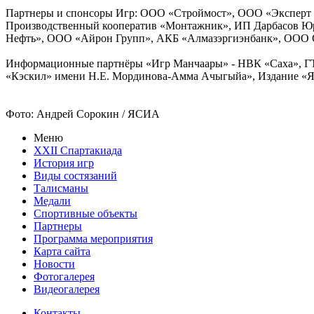
Партнеры и спонсоры Игр: ООО «Строймост», ООО «Эксперт 
Производственный кооператив «Монтажник», ИП Дарбасов Юр
Нефть», ООО «Айрон Групп», АКБ «Алмазэргиэнбанк», ООО 
Информационные партнёры «Игр Манчаары» - НВК «Саха», ГТ
«Кэскил» имени Н.Е. Мординова-Амма Ачыгыйа», Издание «Я
Фото: Андрей Сорокин / ЯСИА
Меню
XXII Спартакиада
История игр
Виды состязаний
Талисманы
Медали
Спортивные объекты
Партнеры
Программа мероприятия
Карта сайта
Новости
Фотогалерея
Видеогалерея
Контакты