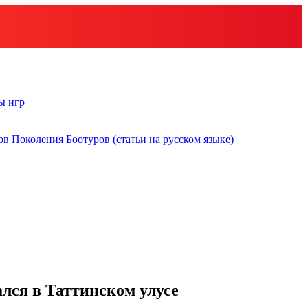
ы игр
ов
Поколения Боотуров (статьи на русском языке)
лся в Таттинском улусе