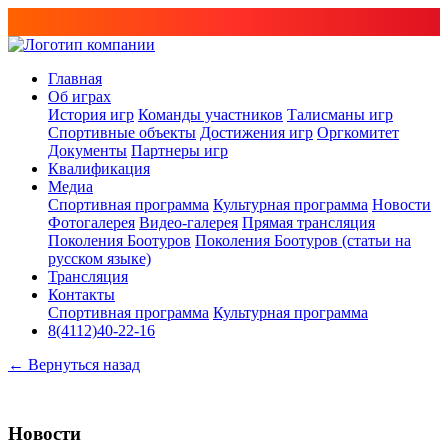
Главная
Об играх
История игр
Команды участников
Талисманы игр
Спортивные объекты
Достижения игр
Оргкомитет
Документы
Партнеры игр
Квалификация
Медиа
Спортивная программа
Культурная программа
Новости
Фотогалерея
Видео-галерея
Прямая трансляция
Поколения Боотуров
Поколения Боотуров (статьи на
русском языке)
Трансляция
Контакты
Спортивная программа
Культурная программа
8(4112)40-22-16
← Вернуться назад
Новости