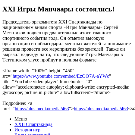
XXI Игры Манчаары состоялись!
Председатель оргкомитета XXI Спартакиады по
национальным видам спорта «Игры Манчаары» Сергей
Местников подвел предварительные итоги главного
спортивного события года. Он отметил высокую
организацию и поблагодарил местных жителей за понимание
решения провести все мероприятия без зрителей. Также он
выразил надежду на то, что следующие Игры Манчаары в
Таттинском улусе пройдут в полном формате.
<iframe width="100%" height="450"
src="
https://www.youtube.com/embed/EzQQ7A-aYWc
"
title="YouTube video player" frameborder="0"
allow="accelerometer; autoplay; clipboard-write; encrypted-media;
gyroscope; picture-in-picture" allowfullscreen></iframe>
Подробнее: <a
href="
https://ulus.media/media/463
">
https://ulus.media/media/463
</a
Меню
XXII Спартакиада
История игр