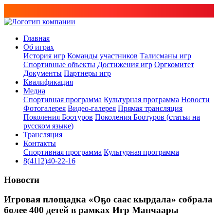
Главная
Об играх
История игр
Команды участников
Талисманы игр
Спортивные объекты
Достижения игр
Оргкомитет
Документы
Партнеры игр
Квалификация
Медиа
Спортивная программа
Культурная программа
Новости
Фотогалерея
Видео-галерея
Прямая трансляция
Поколения Боотуров
Поколения Боотуров (статьи на
русском языке)
Трансляция
Контакты
Спортивная программа
Культурная программа
8(4112)40-22-16
Новости
Игровая площадка «Оҕо саас кырдала» собрала
более 400 детей в рамках Игр Манчаары