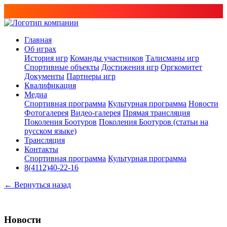
Главная
Об играх
История игр
Команды участников
Талисманы игр
Спортивные объекты
Достижения игр
Оргкомитет
Документы
Партнеры игр
Квалификация
Медиа
Спортивная программа
Культурная программа
Новости
Фотогалерея
Видео-галерея
Прямая трансляция
Поколения Боотуров
Поколения Боотуров (статьи на
русском языке)
Трансляция
Контакты
Спортивная программа
Культурная программа
8(4112)40-22-16
← Вернуться назад
Новости