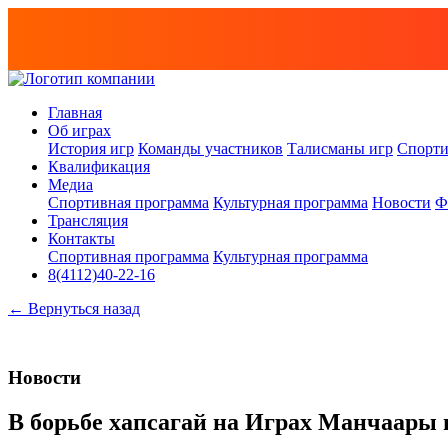
Главная
Об играх
История игр
Команды участников
Талисманы игр
Спорти
Квалификация
Медиа
Спортивная программа
Культурная программа
Новости
Ф
Трансляция
Контакты
Спортивная программа
Культурная программа
8(4112)40-22-16
← Вернуться назад
Новости
В борьбе хапсагай на Играх Манчаары