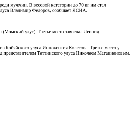
еди мужчин. В весовой категории до 70 кг им стал
 улуса Владимир Федоров, сообщает ЯСИА.
н (Момский улус). Третье место завоевал Леонид
з Кобяйского улуса Иннокентия Колесова. Третье место у
ад представителем Таттинского улуса Николаем Матаннановым.