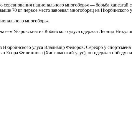
о соревнования национального многоборья — борьба хапсагай ср
свыше 70 кг первое место завоевал многоборец из Нюрбинского
ционального многоборья.
лексеем Уваровским из Кобяйского улуса одержал Леонид Никули
з Нюрбинского улуса Владимир Федоров. Серебро у спортсмена и
ью Егора Филиппова (Хангаласский улус), он одержал победу н