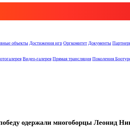
вные объекты
Достижения игр
Оргкомитет
Документы
Партнер
отогалерея
Видео-галерея
Прямая трансляция
Поколения Боотур
 победу одержали многоборцы Леонид Ни