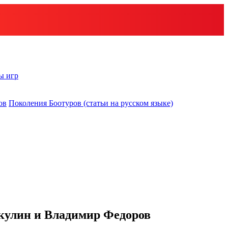
ы игр
ов
Поколения Боотуров (статьи на русском языке)
кулин и Владимир Федоров