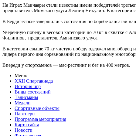
На Играх Манчаары стали известны имена победителей третьег
представитель Момского улуса Леонид Никулин. В категории 
В Бердигестяхе завершились состязания по борьбе хапсагай на
Уверенную победу в весовой категории до 70 кг в схватке с А
Филиппов, представитель Амгинского улуса.
В категории свыше 70 кг чистую победу одержал многоборец и
лидера первого дня соревнований по национальному многобор
Впереди у спортсменов — мас-рестлинг и бег на 400 метров.
Меню
XXII Спартакиада
История игр
Виды состязаний
Талисманы
Медали
Спортивные объекты
Партнеры
Программа мероприятия
Карта сайта
Новости
Фотогалерея