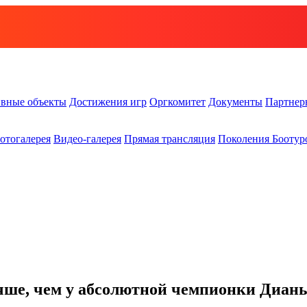
вные объекты
Достижения игр
Оргкомитет
Документы
Партнер
отогалерея
Видео-галерея
Прямая трансляция
Поколения Боотур
учше, чем у абсолютной чемпионки Диан