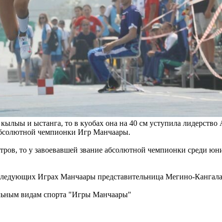
кылыы и ыстанга, то в куобах она на 40 см уступила лидерство
 абсолютной чемпионки Игр Манчаары.
етров, то у завоевавшей звание абсолютной чемпионки среди юн
 следующих Играх Манчаары представительница Мегино-Кангалас
альным видам спорта "Игры Манчаары"