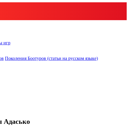
ы игр
ов
Поколения Боотуров (статьи на русском языке)
ы Адасько