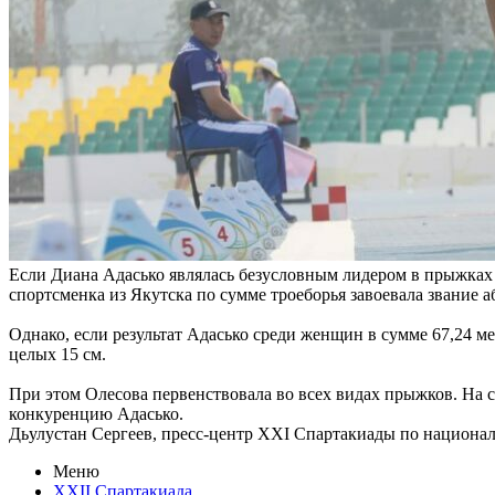
Если Диана Адасько являлась безусловным лидером в прыжках 
спортсменка из Якутска по сумме троеборья завоевала звание
Однако, если результат Адасько среди женщин в сумме 67,24 м
целых 15 см.
При этом Олесова первенствовала во всех видах прыжков. На
конкуренцию Адасько.
Дьулустан Сергеев, пресс-центр XXI Спартакиады по национ
Меню
XXII Спартакиада