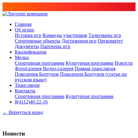
Главная
Об играх
История игр
Команды участников
Талисманы игр
Спортивные объекты
Достижения игр
Оргкомитет
Документы
Партнеры игр
Квалификация
Медиа
Спортивная программа
Культурная программа
Новости
Фотогалерея
Видео-галерея
Прямая трансляция
Поколения Боотуров
Поколения Боотуров (статьи на
русском языке)
Трансляция
Контакты
Спортивная программа
Культурная программа
8(4112)40-22-16
← Вернуться назад
Новости