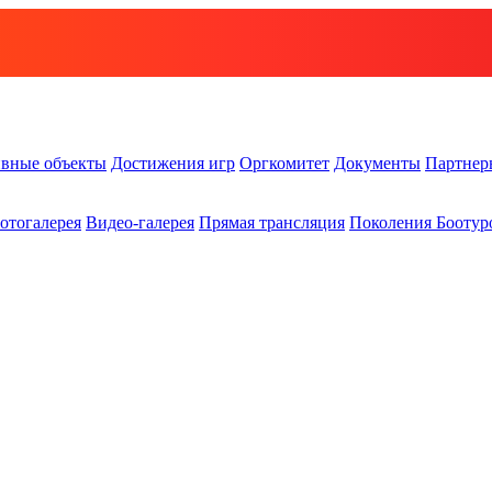
вные объекты
Достижения игр
Оргкомитет
Документы
Партнер
отогалерея
Видео-галерея
Прямая трансляция
Поколения Боотур