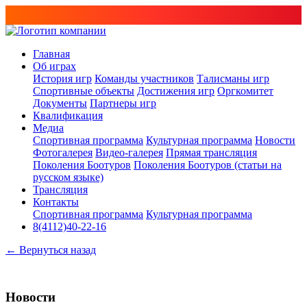
Главная
Об играх
История игр
Команды участников
Талисманы игр
Спортивные объекты
Достижения игр
Оргкомитет
Документы
Партнеры игр
Квалификация
Медиа
Спортивная программа
Культурная программа
Новости
Фотогалерея
Видео-галерея
Прямая трансляция
Поколения Боотуров
Поколения Боотуров (статьи на
русском языке)
Трансляция
Контакты
Спортивная программа
Культурная программа
8(4112)40-22-16
← Вернуться назад
Новости