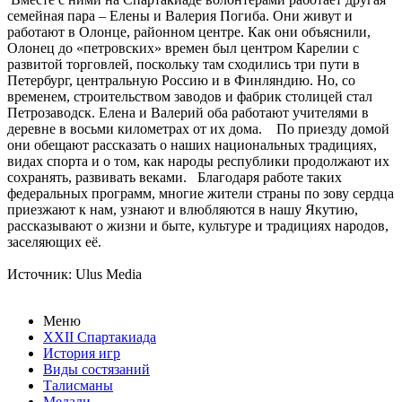
семейная пара – Елены и Валерия Погиба. Они живут и
работают в Олонце, районном центре. Как они объяснили,
Олонец до «петровских» времен был центром Карелии с
развитой торговлей, поскольку там сходились три пути в
Петербург, центральную Россию и в Финляндию. Но, со
временем, строительством заводов и фабрик столицей стал
Петрозаводск. Елена и Валерий оба работают учителями в
деревне в восьми километрах от их дома. По приезду домой
они обещают рассказать о наших национальных традициях,
видах спорта и о том, как народы республики продолжают их
сохранять, развивать веками. Благодаря работе таких
федеральных программ, многие жители страны по зову сердца
приезжают к нам, узнают и влюбляются в нашу Якутию,
рассказывают о жизни и быте, культуре и традициях народов,
заселяющих её.
Источник: Ulus Media
Меню
XXII Спартакиада
История игр
Виды состязаний
Талисманы
Медали