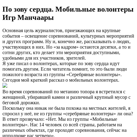
По зову сердца. Мобильные волонтеры
Игр Манчаары
Основная цель журналистов, приезжающих на крупные
события – освещение соревнований, культурных мероприятий
и других программ. Ну и, конечно же, рассказывать о людях,
участвующих в них. Но «за кадром» остаются десятки, а то и
сотни других, кто делает эти мероприятия доступными,
удобными для их участников, зрителей.
Я уже писал о волонтерах, которые по зову сердца идут
помогать другим. Если читатель помнит, то это были люди
пожилого возраста из группы «Серебряные волонтеры».
Сегодня мой краткий рассказ о мобильных волонтерах.
Во время соревнований по метанию топора я встретился с
женщиной, убиравшей камни и различный крупный мусор с
беговой дорожки.
Поскольку она никак не была похожа на местных жителей, я
спросил у неё, не из группы «серебряные волонтеры» ли она?
В ответ прозвучало: «Нет. Мы из группы «Мобильные
волонтеры». Нас 14 человек со всей страны, работаем на
различных объектах, где проходят соревнования, сейчас на
ипподроме нас четверо».