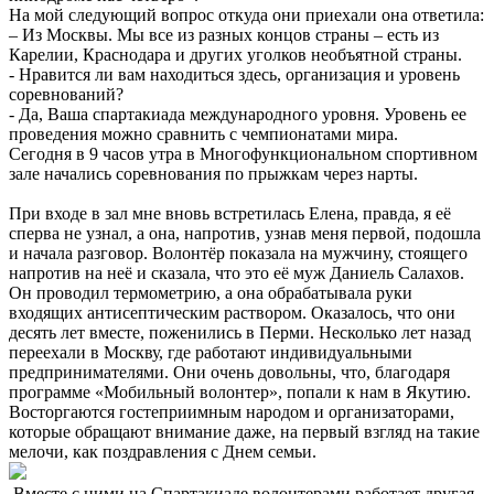
На мой следующий вопрос откуда они приехали она ответила:
– Из Москвы. Мы все из разных концов страны – есть из
Карелии, Краснодара и других уголков необъятной страны.
- Нравится ли вам находиться здесь, организация и уровень
соревнований?
- Да, Ваша спартакиада международного уровня. Уровень ее
проведения можно сравнить с чемпионатами мира.
Сегодня в 9 часов утра в Многофункциональном спортивном
зале начались соревнования по прыжкам через нарты.
При входе в зал мне вновь встретилась Елена, правда, я её
сперва не узнал, а она, напротив, узнав меня первой, подошла
и начала разговор. Волонтёр показала на мужчину, стоящего
напротив на неё и сказала, что это её муж Даниель Салахов.
Он проводил термометрию, а она обрабатывала руки
входящих антисептическим раствором. Оказалось, что они
десять лет вместе, поженились в Перми. Несколько лет назад
переехали в Москву, где работают индивидуальными
предпринимателями. Они очень довольны, что, благодаря
программе «Мобильный волонтер», попали к нам в Якутию.
Восторгаются гостеприимным народом и организаторами,
которые обращают внимание даже, на первый взгляд на такие
мелочи, как поздравления с Днем семьи.
Вместе с ними на Спартакиаде волонтерами работает другая