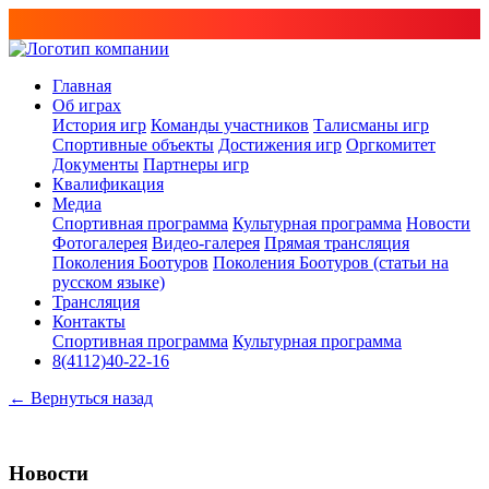
Главная
Об играх
История игр
Команды участников
Талисманы игр
Спортивные объекты
Достижения игр
Оргкомитет
Документы
Партнеры игр
Квалификация
Медиа
Спортивная программа
Культурная программа
Новости
Фотогалерея
Видео-галерея
Прямая трансляция
Поколения Боотуров
Поколения Боотуров (статьи на
русском языке)
Трансляция
Контакты
Спортивная программа
Культурная программа
8(4112)40-22-16
← Вернуться назад
Новости