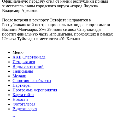
Официальную передачу огня от имени республики принял
заместитель главы городского округа «город Якутск»
Владимир Аржаков.
После встречи в речпорту Эстафета направится в
Республиканский центр национальных видов спорта имени
Василия Манчаары. Уже 29 июня символ Спартакиады
посетит финальную часть Игр Дыгына, проходящих в рамках
Ысыаха Туймаады в местности «Ус Хатын».
Меню
XXII Спартакиада
История игр
Виды состязаний
Талисманы
Медали
Спортивные объекты
Партнеры
Программа мероприятия
Карта сайта
Новости
Фотогалерея
Видеогалерея