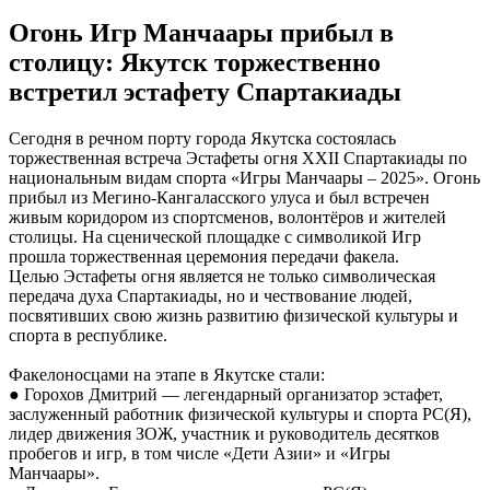
Огонь Игр Манчаары прибыл в
столицу: Якутск торжественно
встретил эстафету Спартакиады
Сегодня в речном порту города Якутска состоялась
торжественная встреча Эстафеты огня XXII Спартакиады по
национальным видам спорта «Игры Манчаары – 2025». Огонь
прибыл из Мегино-Кангаласского улуса и был встречен
живым коридором из спортсменов, волонтёров и жителей
столицы. На сценической площадке с символикой Игр
прошла торжественная церемония передачи факела.
Целью Эстафеты огня является не только символическая
передача духа Спартакиады, но и чествование людей,
посвятивших свою жизнь развитию физической культуры и
спорта в республике.
Факелоносцами на этапе в Якутске стали:
● Горохов Дмитрий — легендарный организатор эстафет,
заслуженный работник физической культуры и спорта РС(Я),
лидер движения ЗОЖ, участник и руководитель десятков
пробегов и игр, в том числе «Дети Азии» и «Игры
Манчаары».