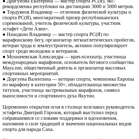
● Драгунова Екатерина — мастер спорта РС(Я), экс-
рекордсменка республики на дистанциях 3000 и 5000 метров.
● Тордуянов Владимир — отличник физической культуры и
спорта РС(Я), многократный призер республиканских
соревнований, учитель физической культуры, участник
эстафет «Дети Азии».
● Находкин Владимир — мастер спорта РС(Я) по
марафонскому бегу, организатор легкоатлетических пробегов,
ветеран труда и землеустроитель, активно популяризирует
спорт среди молодежи и ветеранов.
● Мохначевская Александра — врач-психиатр, участница
международных марафонов, основатель бегового сообщества
Maya.run, общественный деятель и организатор массовых
спортивных мероприятий.
● Доргуева Валентина — ветеран спорта, чемпионка Европы
по марафону в категории 50+, обладательница множества
титулов, участница экстремальных марафонов, символ
выносливости и спортивного духа Якутии.
Церемонию открытия огня в столице возглавил руководитель
эстафеты Дмитрий Горохов, который выступил перед
собравшимися со словами поддержки и вдохновения,
напомнив о силе традиций и значении национальных видов
спорта для народа Саха.