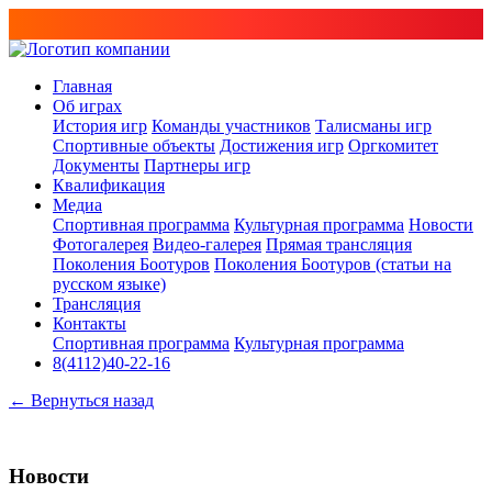
Главная
Об играх
История игр
Команды участников
Талисманы игр
Спортивные объекты
Достижения игр
Оргкомитет
Документы
Партнеры игр
Квалификация
Медиа
Спортивная программа
Культурная программа
Новости
Фотогалерея
Видео-галерея
Прямая трансляция
Поколения Боотуров
Поколения Боотуров (статьи на
русском языке)
Трансляция
Контакты
Спортивная программа
Культурная программа
8(4112)40-22-16
← Вернуться назад
Новости