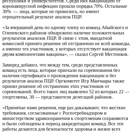
республики и универститетов. Среди них вакцинацию от
коронавирусной инфекции прошли порядка 70%. Остальные
30% — лица, которые не привились, но имеют
отрицательный результат анализа ПЦР.
«За вчерашний день по одному члену из команд Абыйского и
Оленекского районов обнаружено наличие положительных
результатов анализов ПЦР. В связи с этим, мандатной
комиссией принято решение об отстранении не всей команды,
а именно тех участников, у которых отсутствует вакцинация
двумя компонентами вакцины», — сказал Сергей Местников.
Зампред добавил, что между тем, среди представленных
команд есть лица, которые приехали на соревнования без
наличия сертификата о прохождении вакцинации и без
результатов анализа ПЦР. Оргкомитет Игр Манчаары также
принял решение об отстранении этих участников от
соревнований. Всего таких лиц выявлено 52 из которых 22 —
спортсмены, 30 — представители делегаций районов.
«Принятые нами решения, еще раз доказывают, что жесткие
требования, согласованные с Роспотребнадзором и
министерством здравоохранения к спортсменам сохраняются
и были соблюдены в период аккредитации команд. Все эти
работы делаются для безопасности здоровья и жизни всех