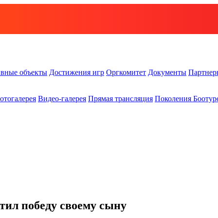
вные объекты
Достижения игр
Оргкомитет
Документы
Партнер
отогалерея
Видео-галерея
Прямая трансляция
Поколения Боотур
ил победу своему сыну