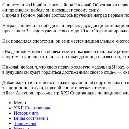
Спортсмен из Нюрбинского района Николай Обоев занял перв
он признался, победу он посвящает своему сыну.
8 июля в Горном районе состоялось вручение наград первым п
Награды получили победители первых двух дисциплин национ
прыжках 3х3 среди мужчин с весом до 70 кг. Он финишировал с
Как поделился спортсмен, он занимается национальным многоб
«На данный момент в общем зачете показываю неплохие результ
спортсмен упорно готовился, поэтому до конца неизвестно, кт
Николай добавил, что свою первую золотую медаль на Играх, он
в будущем он будет гордиться достижением своего отца», — ск
Добавим, что в этот день награды вручили 54 спортсменам по 
традиционного лука, гиревой спорт и легкая атлетика.
Айаал Аргунов, пресс-центр XXI Спартакиады по национальн
Меню
XXII Спартакиада
История игр
Виды состязаний
Талисманы
Медали