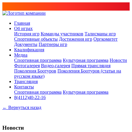
Главная
Об играх
История игр
Команды участников
Талисманы игр
Спортивные объекты
Достижения игр
Оргкомитет
Документы
Партнеры игр
Квалификация
Медиа
Спортивная программа
Культурная программа
Новости
Фотогалерея
Видео-галерея
Прямая трансляция
Поколения Боотуров
Поколения Боотуров (статьи на
русском языке)
Трансляция
Контакты
Спортивная программа
Культурная программа
8(4112)40-22-16
← Вернуться назад
Новости