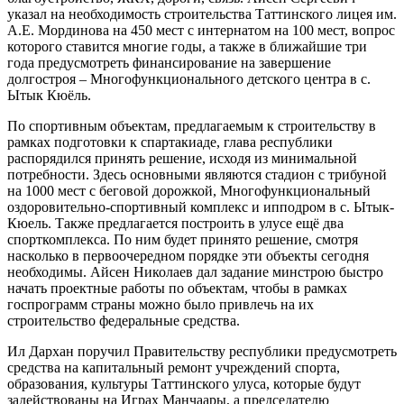
указал на необходимость строительства Таттинского лицея им.
А.Е. Мординова на 450 мест с интернатом на 100 мест, вопрос
которого ставится многие годы, а также в ближайшие три
года предусмотреть финансирование на завершение
долгостроя – Многофункционального детского центра в с.
Ытык Кюёль.
По спортивным объектам, предлагаемым к строительству в
рамках подготовки к спартакиаде, глава республики
распорядился принять решение, исходя из минимальной
потребности. Здесь основными являются стадион с трибуной
на 1000 мест с беговой дорожкой, Многофункциональный
оздоровительно-спортивный комплекс и ипподром в с. Ытык-
Кюель. Также предлагается построить в улусе ещё два
спорткомплекса. По ним будет принято решение, смотря
насколько в первоочередном порядке эти объекты сегодня
необходимы. Айсен Николаев дал задание минстрою быстро
начать проектные работы по объектам, чтобы в рамках
госпрограмм страны можно было привлечь на их
строительство федеральные средства.
Ил Дархан поручил Правительству республики предусмотреть
средства на капитальный ремонт учреждений спорта,
образования, культуры Таттинского улуса, которые будут
задействованы на Играх Манчаары, а председателю