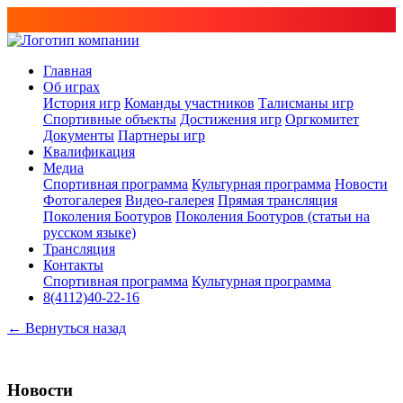
Главная
Об играх
История игр
Команды участников
Талисманы игр
Спортивные объекты
Достижения игр
Оргкомитет
Документы
Партнеры игр
Квалификация
Медиа
Спортивная программа
Культурная программа
Новости
Фотогалерея
Видео-галерея
Прямая трансляция
Поколения Боотуров
Поколения Боотуров (статьи на
русском языке)
Трансляция
Контакты
Спортивная программа
Культурная программа
8(4112)40-22-16
← Вернуться назад
Новости