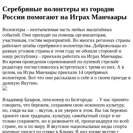
Серебряные волонтеры из городов
России помогают на Играх Манчаары
Волонтеры – неотъемлемая часть любых масштабных
событий. Они приходят на помощь организаторам,
участникам, гостям мероприятий. Во многих регионах страны
работают штабы серебряного волонтерства. Добровольцы из
разных уголков страны в этом году не обошли стороной и
нашу республику - приехали работать на Играх Манчаары.
Во время проведения соревнований по пулевой стрельбе
редактору посчастливилось встретиться с тремя из них. А в
целом, на Игры Манчаары приехали 14 серебряных
волонтеров. Вот что они рассказали о себе и о своем приезде в
далекую Якутию.
Владимир Базаров, пенсионер из Белгорода: - У нас принято
говорить, что бережем, сохраняем свою исконную культуру,
но, глядя на вас – якутов, я не уверен в этом. Вы так бережно
храните свои традиции, культуру, самобытный спорт и не
только сохраняете, но и развиваете её, пропагандируя по всей
стране, но и по миру. Я якутские национальные виды спорта
впервые увидел на пляже в Крыму. В них кроме якутян с