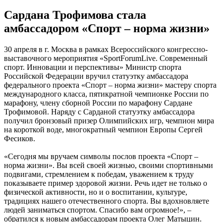
Сардана Трофимова стала
амбассадором «Спорт – норма жизни»
30 апреля в г. Москва в рамках Всероссийского конгрессно-
выставочного мероприятия «SportForumLive. Современный
спорт. Инновации и перспективы» Министр спорта
Российской Федерации вручил статуэтку амбассадора
федерального проекта «Спорт – норма жизни» мастеру спорта
международного класса, пятикратной чемпионке России по
марафону, члену сборной России по марафону Сардане
Трофимовой. Наряду с Сарданой статуэтку амбассадора
получил бронзовый призер Олимпийских игр, чемпион мира
на короткой воде, многократный чемпион Европы Сергей
Фесиков.
«Сегодня мы вручаем символы послов проекта «Спорт –
норма жизни». Вы всей своей жизнью, своими спортивными
подвигами, стремлением к победам, уважением к труду
показываете пример здоровой жизни. Речь идет не только о
физической активности, но и о воспитании, культуре,
традициях нашего отечественного спорта. Вы вдохновляете
людей заниматься спортом. Спасибо вам огромное!», –
обратился к новым амбассадорам проекта Олег Матыцин.