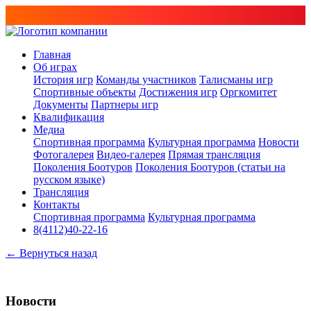
Главная
Об играх
История игр
Команды участников
Талисманы игр
Спортивные объекты
Достижения игр
Оргкомитет
Документы
Партнеры игр
Квалификация
Медиа
Спортивная программа
Культурная программа
Новости
Фотогалерея
Видео-галерея
Прямая трансляция
Поколения Боотуров
Поколения Боотуров (статьи на
русском языке)
Трансляция
Контакты
Спортивная программа
Культурная программа
8(4112)40-22-16
← Вернуться назад
Новости